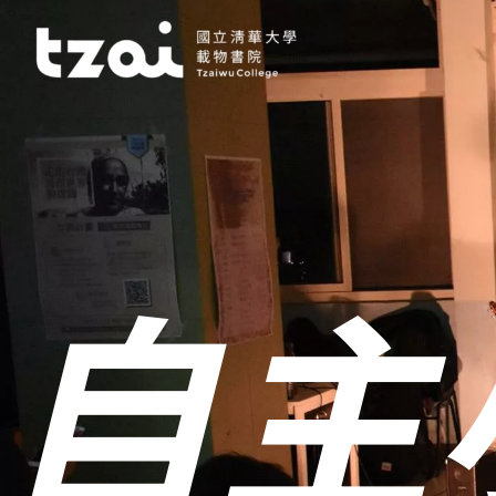
跳
至
主
要
內
容
自主