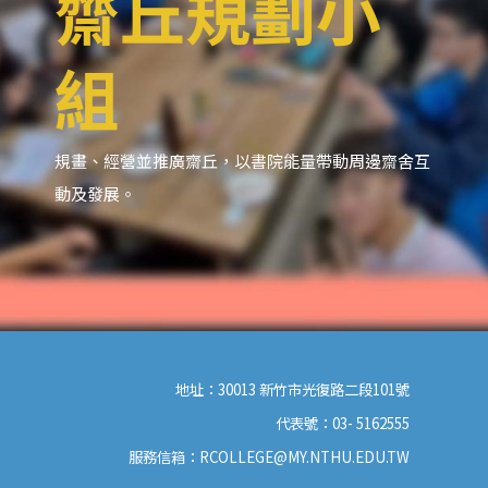
齋丘規劃小
組
規畫、經營並推廣齋丘，以書院能量帶動周邊齋舍互
動及發展。
地址：30013 新竹市光復路二段101號
代表號：03- 5162555
服務信箱：
RCOLLEGE@MY.NTHU.EDU.TW