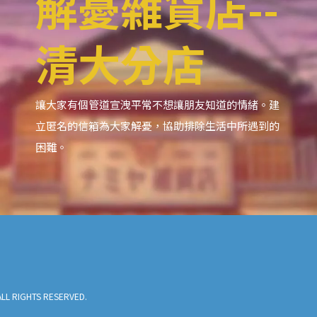
解憂雜貨店--
清大分店
讓大家有個管道宣洩平常不想讓朋友知道的情緒。建
立匿名的信箱為大家解憂，協助排除生活中所遇到的
困難。
e ALL RIGHTS RESERVED.