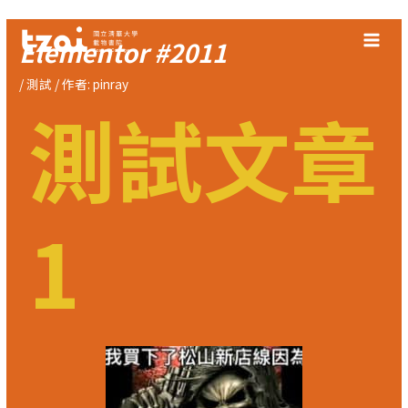
跳
至
Elementor #2011
主
/
測試
/ 作者:
pinray
要
測試文章
內
容
1