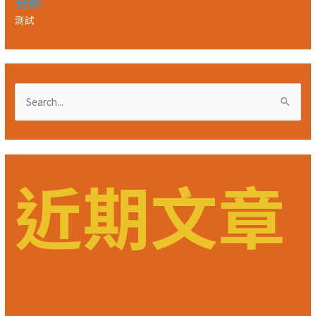
分類
測試
搜
尋
關
鍵
近期文章
字
: