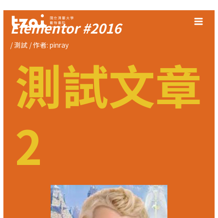
跳
至
Elementor #2016
主
/
測試
/ 作者:
pinray
要
測試文章
內
容
2